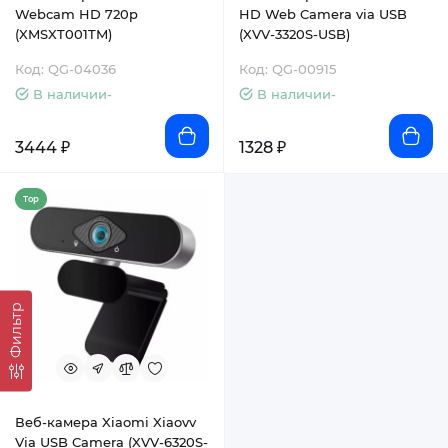
Webcam HD 720p
HD Web Camera via USB
(XMSXT001TM)
(XVV-3320S-USB)
Код: QG-04036
Код: QG-00915
В наличии-
В наличии-
3444 ₽
1328 ₽
Top
Фильтр
Веб-камера Xiaomi Xiaovv
Via USB Camera (XVV-6320S-