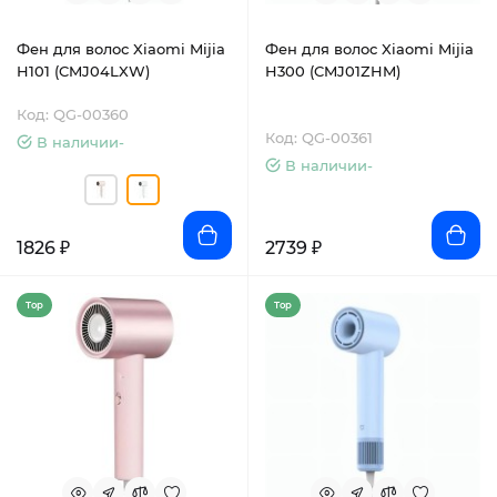
Фен для волос Xiaomi Mijia
Фен для волос Xiaomi Mijia
H101 (CMJ04LXW)
H300 (CMJ01ZHM)
Код: QG-00360
Код: QG-00361
В наличии-
В наличии-
1826 ₽
2739 ₽
Top
Top