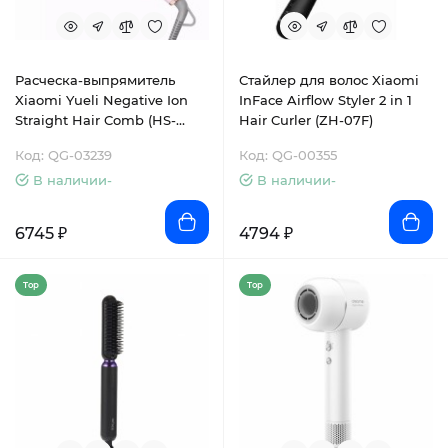
Расческа-выпрямитель
Стайлер для волос Xiaomi
Xiaomi Yueli Negative Ion
InFace Airflow Styler 2 in 1
Straight Hair Comb (HS-
Hair Curler (ZH-07F)
528P)
Код: QG-03239
Код: QG-00355
В наличии-
В наличии-
6745 ₽
4794 ₽
Top
Top