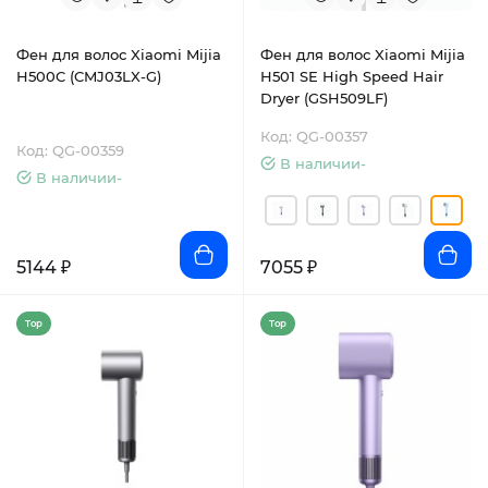
Фен для волос Xiaomi Mijia
Фен для волос Xiaomi Mijia
H500C (CMJ03LX-G)
H501 SE High Speed Hair
Dryer (GSH509LF)
Код: QG-00357
Код: QG-00359
В наличии-
В наличии-
5144 ₽
7055 ₽
Top
Top