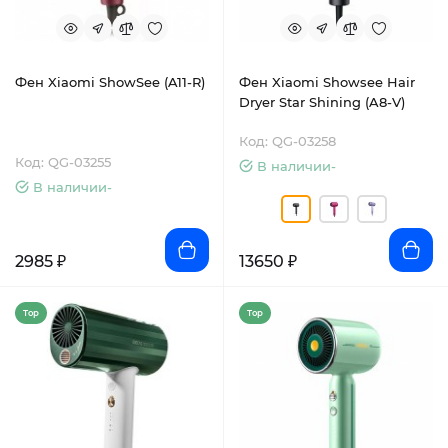
Фен Xiaomi ShowSee (A11-R)
Фен Xiaomi Showsee Hair
Dryer Star Shining (A8-V)
Код: QG-03258
Код: QG-03255
В наличии-
В наличии-
2985 ₽
13650 ₽
Top
Top