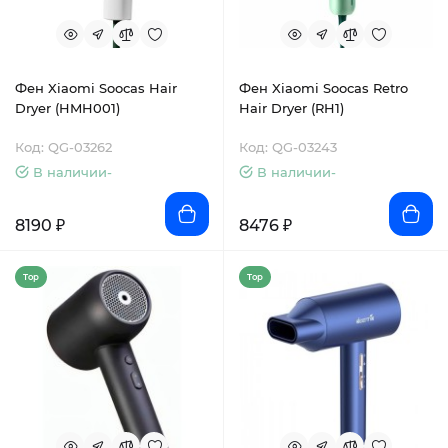
Фен Xiaomi Soocas Hair
Фен Xiaomi Soocas Retro
Dryer (HMH001)
Hair Dryer (RH1)
Код: QG-03262
Код: QG-03243
В наличии-
В наличии-
8190 ₽
8476 ₽
Top
Top