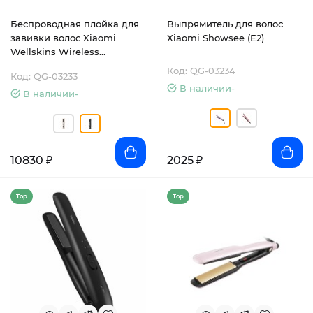
Беспроводная плойка для
Выпрямитель для волос
завивки волос Xiaomi
Xiaomi Showsee (E2)
Wellskins Wireless
Automatic Curler (WX-JF201)
Код: QG-03234
Код: QG-03233
В наличии-
В наличии-
10830 ₽
2025 ₽
Top
Top