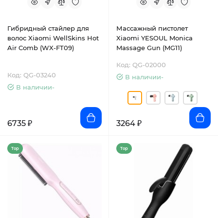
Гибридный стайлер для
Массажный пистолет
волос Xiaomi WellSkins Hot
Xiaomi YESOUL Monica
Air Comb (WX-FT09)
Massage Gun (MG11)
Код: QG-02000
Код: QG-03240
В наличии-
В наличии-
6735 ₽
3264 ₽
Top
Top