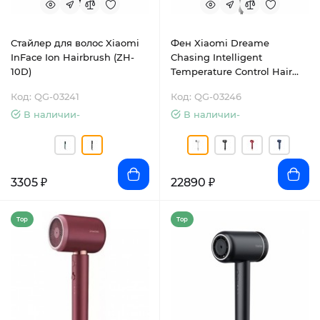
Стайлер для волос Xiaomi
Фен Xiaomi Dreame
InFace Ion Hairbrush (ZH-
Chasing Intelligent
10D)
Temperature Control Hair
Dryer (AHD5-WV0)
Код: QG-03241
Код: QG-03246
В наличии-
В наличии-
3305 ₽
22890 ₽
Top
Top