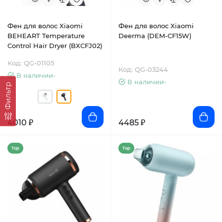
Фен для волос Xiaomi
Фен для волос Xiaomi
BEHEART Temperature
Deerma (DEM-CF15W)
Control Hair Dryer (BXCFJ02)
Код: QG-01105
Код: QG-03244
В наличии-
В наличии-
Фильтр
4010 ₽
4485 ₽
Top
Top