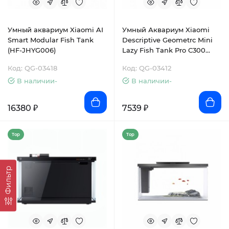
Умный аквариум Xiaomi AI
Умный Аквариум Xiaomi
Smart Modular Fish Tank
Descriptive Geometrc Mini
(HF-JHYG006)
Lazy Fish Tank Pro C300
(HF-JHYG005)
Код: QG-03418
Код: QG-03412
В наличии-
В наличии-
16380 ₽
7539 ₽
Top
Top
Фильтр