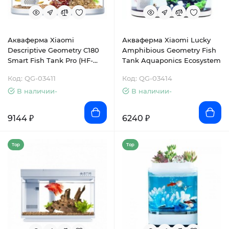
Акваферма Xiaomi
Акваферма Xiaomi Lucky
Descriptive Geometry C180
Amphibious Geometry Fish
Smart Fish Tank Pro (HF-
Tank Aquaponics Ecosystem
JHYG007)
Код: QG-03411
Код: QG-03414
В наличии-
В наличии-
9144 ₽
6240 ₽
Top
Top