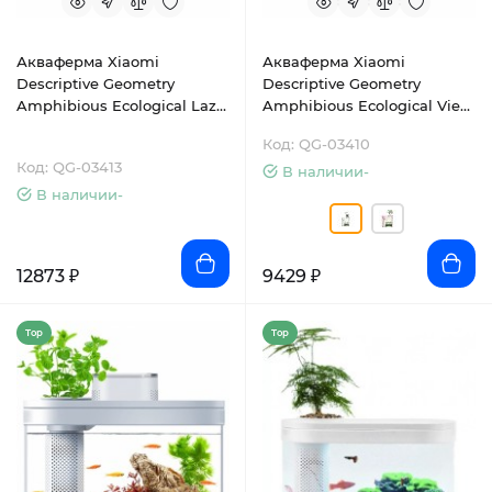
Акваферма Xiaomi
Акваферма Xiaomi
Descriptive Geometry
Descriptive Geometry
Amphibious Ecological Lazy
Amphibious Ecological View
Fish Tank Limited Edition
Fish Tank (HF-JHYGQC001)
Код: QG-03410
Код: QG-03413
В наличии-
В наличии-
12873 ₽
9429 ₽
Top
Top