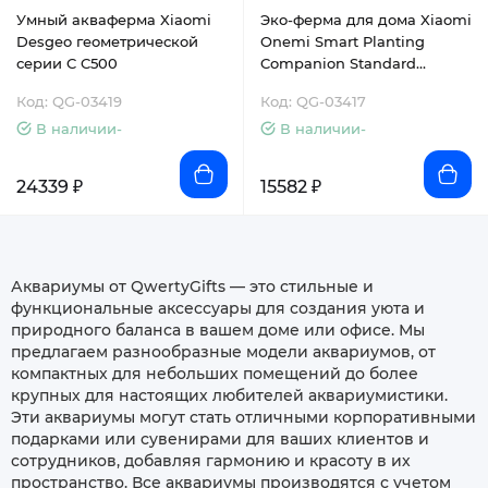
Умный акваферма Xiaomi
Эко-ферма для дома Xiaomi
Desgeo геометрической
Onemi Smart Planting
серии C C500
Companion Standard
Version (YMT-20201)
Код: QG-03419
Код: QG-03417
В наличии-
В наличии-
24339 ₽
15582 ₽
Аквариумы от QwertyGifts — это стильные и
функциональные аксессуары для создания уюта и
природного баланса в вашем доме или офисе. Мы
предлагаем разнообразные модели аквариумов, от
компактных для небольших помещений до более
крупных для настоящих любителей аквариумистики.
Эти аквариумы могут стать отличными корпоративными
подарками или сувенирами для ваших клиентов и
сотрудников, добавляя гармонию и красоту в их
пространство. Все аквариумы производятся с учетом