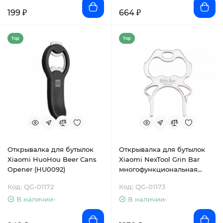
199 ₽
664 ₽
Top
Top
Открывалка для бутылок
Открывалка для бутылок
Xiaomi HuoHou Beer Cans
Xiaomi NexTool Grin Bar
Opener (HU0092)
многофункциональная
(KT501)
Код: QG-01172
Код: QG-01173
В наличии-
В наличии-