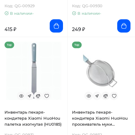
(HU0184)
(HU0190)
Код: QG-00929
Код: QG-00930
В наличии-
В наличии-
415 ₽
249 ₽
Top
Top
Инвентарь пекаря-
Инвентарь пекаря-
кондитера Xiaomi HuoHou
кондитера Xiaomi HuoHou
палетка изогнутая (HU0185)
просеиватель муки
(HU0189)
Код: QG-00931
Код: QG-00932