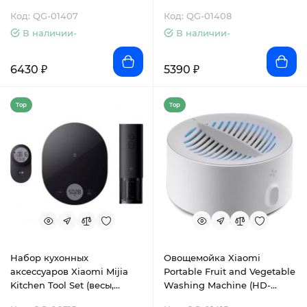
(FH-18)
Код: QG-01407
Код: QG-01408
В наличии-
В наличии-
6430 ₽
5390 ₽
Top
Top
Набор кухонных
Овощемойка Xiaomi
аксессуаров Xiaomi Mijia
Portable Fruit and Vegetable
Kitchen Tool Set (весы,
Washing Machine (HD-
штопор, таймер) (KGJ001T)
ZNGSQXJ01)