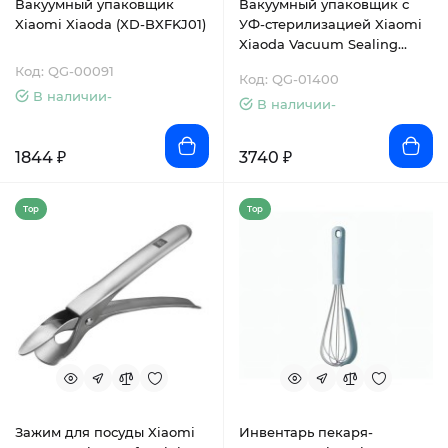
Вакуумный упаковщик
Вакуумный упаковщик с
Xiaomi Xiaoda (XD-BXFKJ01)
УФ-стерилизацией Xiaomi
Xiaoda Vacuum Sealing
Machine (XD-ZKFKJ01)
Код: QG-00091
Код: QG-01400
В наличии-
В наличии-
1844 ₽
3740 ₽
Top
Top
Зажим для посуды Xiaomi
Инвентарь пекаря-