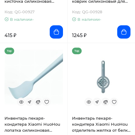
кисточка силиконовая
коврик силиконовый для
(HU0186)
раскатки теста (HU0188)
Код: QG-00927
Код: QG-00928
В наличии-
В наличии-
415 ₽
1245 ₽
Top
Top
Инвентарь пекаря-
Инвентарь пекаря-
кондитера Xiaomi HuoHou
кондитера Xiaomi HuoHou
лопатка силиконовая
отделитель желтка от белка