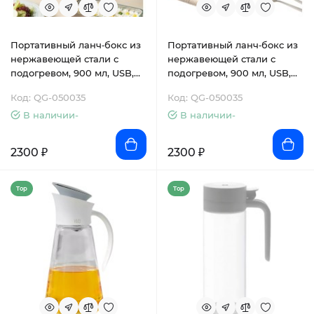
Портативный ланч‑бокс из
Портативный ланч‑бокс из
нержавеющей стали с
нержавеющей стали с
подогревом, 900 мл, USB,
подогревом, 900 мл, USB,
7200 мАч, 15 Вт, элегантный
7200 мАч, 15 Вт, элегантный
Код: QG-050035
Код: QG-050035
розовый
серый
В наличии-
В наличии-
2300 ₽
2300 ₽
Top
Top