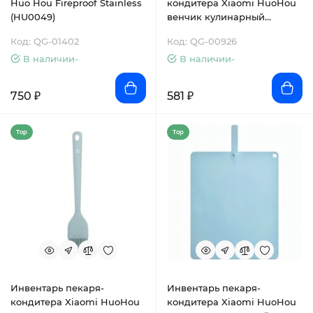
Huo Hou Fireproof Stainless
кондитера Xiaomi HuoHou
(HU0049)
венчик кулинарный
(HU0187)
Код: QG-01402
Код: QG-00926
В наличии-
В наличии-
750 ₽
581 ₽
Top
Top
Инвентарь пекаря-
Инвентарь пекаря-
кондитера Xiaomi HuoHou
кондитера Xiaomi HuoHou