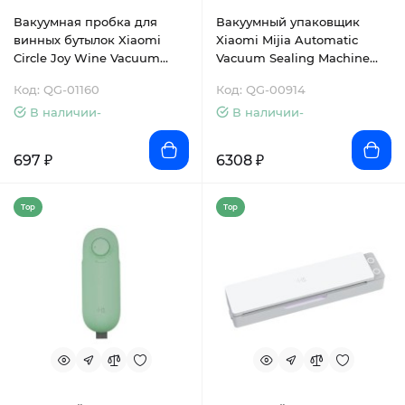
Вакуумная пробка для
Вакуумный упаковщик
винных бутылок Xiaomi
Xiaomi Mijia Automatic
Circle Joy Wine Vacuum
Vacuum Sealing Machine
Sealer (CJ-JS04)
(MJFKJ06XM)
Код: QG-01160
Код: QG-00914
В наличии-
В наличии-
697 ₽
6308 ₽
Top
Top