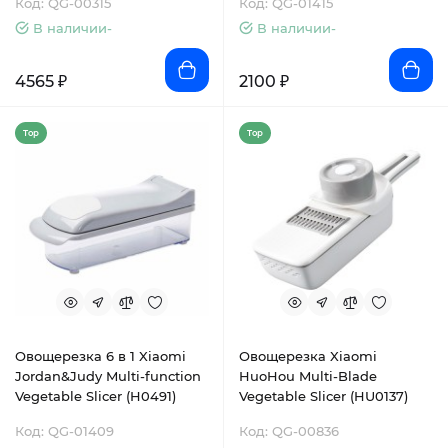
Код: QG-00315
Код: QG-01415
В наличии-
В наличии-
4565 ₽
2100 ₽
Top
Top
Овощерезка 6 в 1 Xiaomi
Овощерезка Xiaomi
Jordan&Judy Multi-function
HuoHou Multi-Blade
Vegetable Slicer (H0491)
Vegetable Slicer (HU0137)
Код: QG-01409
Код: QG-00836