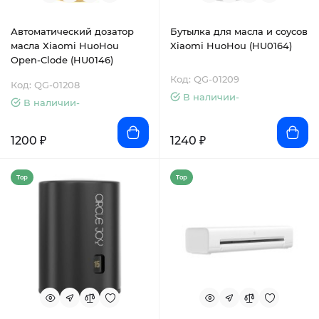
Автоматический дозатор
Бутылка для масла и соусов
масла Xiaomi HuoHou
Xiaomi HuoHou (HU0164)
Open-Clode (HU0146)
Код: QG-01209
Код: QG-01208
В наличии-
В наличии-
1200 ₽
1240 ₽
Top
Top