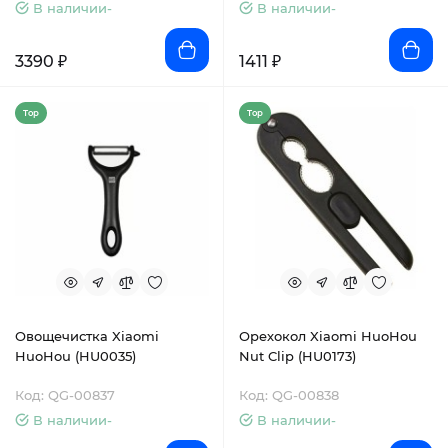
В наличии-
В наличии-
3390 ₽
1411 ₽
Top
Top
Овощечистка Xiaomi
Орехокол Xiaomi HuoHou
HuoHou (HU0035)
Nut Clip (HU0173)
Код: QG-00837
Код: QG-00838
В наличии-
В наличии-