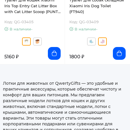
Туалет для кошек Xiaomi
Туалет для собак складной
Iris Top Entry Cat Litter Box
Xiaomi Iris Dog Toilet
with Cat Litter Scoop (PUNT-
(FT940)
530)
Код: QG-03405
Код: QG-03409
В наличии-
В наличии-
5160 ₽
1800 ₽
Лотки для животных от QwertyGifts — это удобные и
практичные аксессуары, которые обеспечат чистоту и
комфорт для ваших питомцев. Мы предлагаем
различные модели лотков для кошек и других
животных, включая стандартные модели, лотки с
крышками, автоматические и самоочищающиеся
варианты. Эти товары могут стать отличными
корпоративными подарками или сувенирами для
ваших клиентов и сотрудников, создавая удобство в