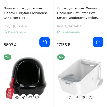
Домик-лоток для кошек
Лоток для кошек Xiaomi
Xiaomi Furrytail Glowhouse
Homerun Cat Litter Box
Car Litter Box
Smart Deodorant Version
(CLB10CB)
Код: QG-03402
Код: QG-03403
В наличии-
В наличии-
8607 ₽
17136 ₽
Top
Top