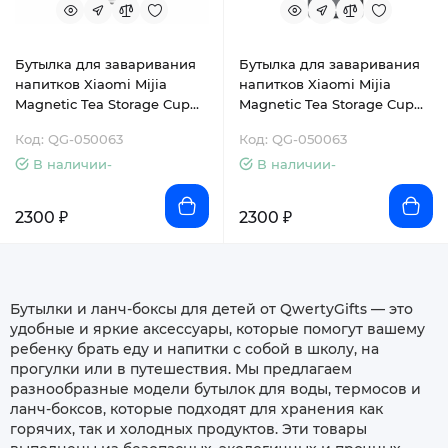
Бутылка для заваривания
Бутылка для заваривания
напитков Xiaomi Mijia
напитков Xiaomi Mijia
Magnetic Tea Storage Cup
Magnetic Tea Storage Cup
800ml Black (белая)
800ml Black (черная)
Код: QG-050063
Код: QG-050063
(MJTRB02PL)
(MJTRB02PL)
В наличии-
В наличии-
2300 ₽
2300 ₽
Бутылки и ланч-боксы для детей от QwertyGifts — это
удобные и яркие аксессуары, которые помогут вашему
ребенку брать еду и напитки с собой в школу, на
прогулки или в путешествия. Мы предлагаем
разнообразные модели бутылок для воды, термосов и
ланч-боксов, которые подходят для хранения как
горячих, так и холодных продуктов. Эти товары