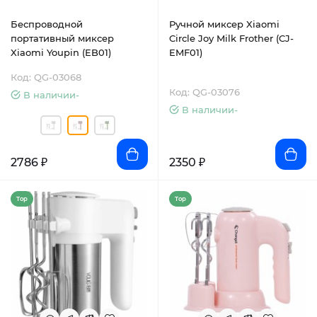
Беспроводной
Ручной миксер Xiaomi
портативный миксер
Circle Joy Milk Frother (CJ-
Xiaomi Youpin (EB01)
EMF01)
Код: QG-03068
Код: QG-03076
В наличии-
В наличии-
2786 ₽
2350 ₽
Top
Top