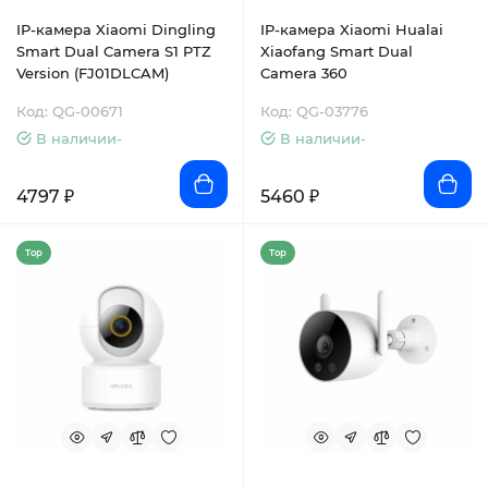
IP-камера Xiaomi Dingling
IP-камера Xiaomi Hualai
Smart Dual Camera S1 PTZ
Xiaofang Smart Dual
Version (FJ01DLCAM)
Camera 360
Код: QG-00671
Код: QG-03776
В наличии-
В наличии-
4797 ₽
5460 ₽
Top
Top