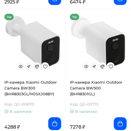
2925 ₽
6474 ₽
Top
Top
IP-камера Xiaomi Outdoor
IP-камера Xiaomi Outdoor
Camera BW300
Camera BW500
(BHR8303GL/MJSXJ08BY)
(BHR8301GL)
Код: QG-00670
Код: QG-00713
В наличии-
В наличии-
4288 ₽
7278 ₽